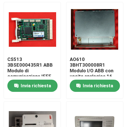
CS513
AO610
3BSE000435R1 ABB
3BHT300008R1
Modulo di
Modulo I/O ABB con
comunicazione IEEE
uscita analogica 16
802.3 Modulo LAN
canali 12 bit
Invia richiesta
Invia richiesta
Casa.
Prodotti
Di noi