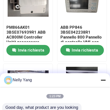
Visita alla fabbrica
PM866AK01
ABB PP846
Controllo della qualità
3BSE076939R1 ABB
3BSE042238R1
AC800M Controller
Pannello 800 Pannello
Unità processore
di controllo HMI con
Contattaci
compatta
display ad alta
Invia richiesta
Invia richiesta
risoluzione e
interfacce di
Notizie
comunicazione
multiple
Chiedi un preventivo
Nelly Yang
pezzi di ricambio del plc
1:23 PM
Piegato parti del Nevada
Good day, what product are you looking 