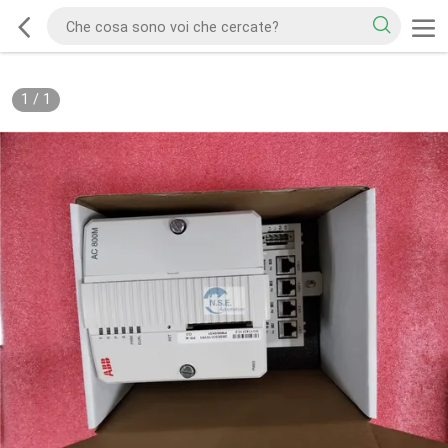
1
/
1