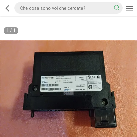
1
/
1