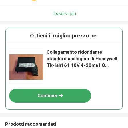
Osservi più
Ottieni il miglior prezzo per
Collegamento ridondante
standard analogico di Honeywell
Tk-Iah161 10V 4-20ma I O
dell'entrata
Continua
Prodotti raccomandati