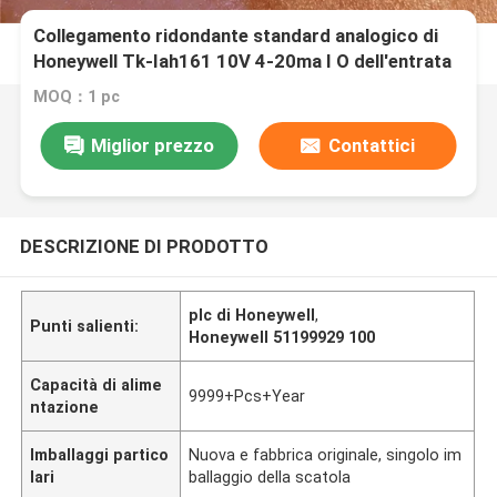
Collegamento ridondante standard analogico di
Honeywell Tk-Iah161 10V 4-20ma I O dell'entrata
MOQ：1 pc
Miglior prezzo
Contattici
DESCRIZIONE DI PRODOTTO
plc di Honeywell
,
Punti salienti:
Honeywell 51199929 100
Capacità di alime
9999+Pcs+Year
ntazione
Imballaggi partico
Nuova e fabbrica originale, singolo im
lari
ballaggio della scatola