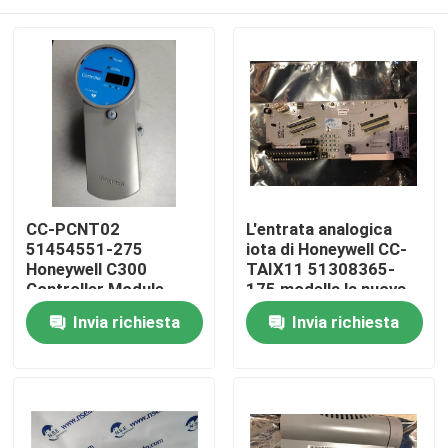
CC-PCNT02
L'entrata analogica
51454551-275
iota di Honeywell CC-
Honeywell C300
TAIX11 51308365-
Controller Module
175 modella la nuova
garanzia originale
Casa.
Invia richiesta
Invia richiesta
Prodotti
Di noi