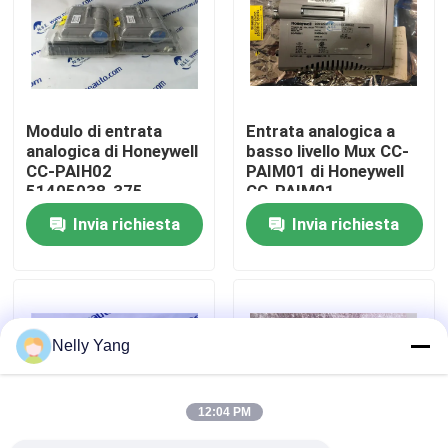
Visita alla fabbrica
Controllo della qualità
Modulo di entrata
Entrata analogica a
analogica di Honeywell
basso livello Mux CC-
CC-PAIH02
PAIM01 di Honeywell
Contattaci
51405038-375
CC-PAIM01
Honeywell C300 Hart
51405046-175
Invia richiesta
Invia richiesta
Notizie
Chiedi un preventivo
Nelly Yang
pezzi di ricambio del plc
12:04 PM
Piegato parti del Nevada