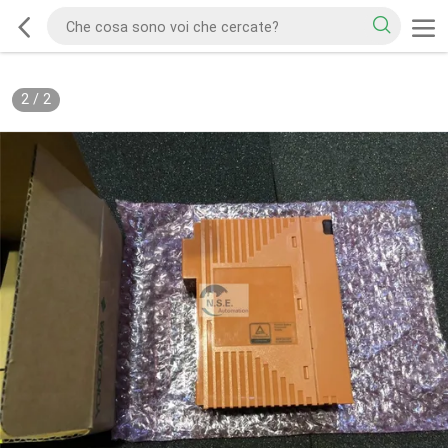
2
/
2