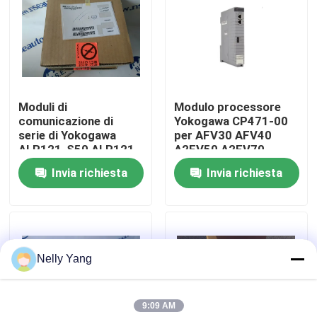
Visita alla fabbrica
Controllo della qualità
Moduli di
Modulo processore
comunicazione di
Yokogawa CP471-00
Contattaci
serie di Yokogawa
per AFV30 AFV40
ALR121-S50 ALR121-
A2FV50 A2FV70
S50 in azione
Invia richiesta
Invia richiesta
Notizie
Chiedi un preventivo
Nelly Yang
pezzi di ricambio del plc
9:09 AM
Piegato parti del Nevada