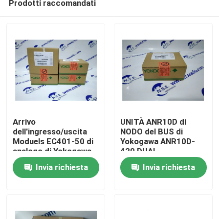
Prodotti raccomandati
Arrivo
UNITÀ ANR10D di
dell'ingresso/uscita
NODO del BUS di
Moduels EC401-50 di
Yokogawa ANR10D-
analogo di Yokogawa
420 DUAL-
Casa.
EC401-50 nuovo con il
REDUNDANT ER in
Invia richiesta
Invia richiesta
migliore prezzo
azione
Prodotti
Di noi